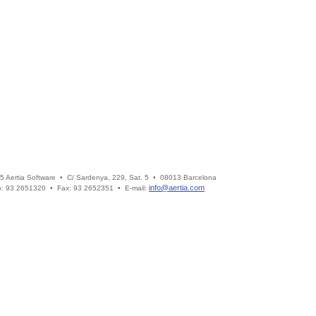
5 Aertia Software • C/ Sardenya, 229, Sat. 5 • 08013 Barcelona
info@aertia.com
o: 93 2651320 • Fax: 93 2652351 • E-mail: