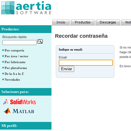
Productos:
Recordar contraseña
Búsqueda rápida:
Si no re
Indique su email:
Por categoría
haga cli
Por área / sector
pueda id
Email:
Por fabricante
En breve
Por plataforma
De la A a la Z
Novedades
Soluciones para:
Mi perfil: