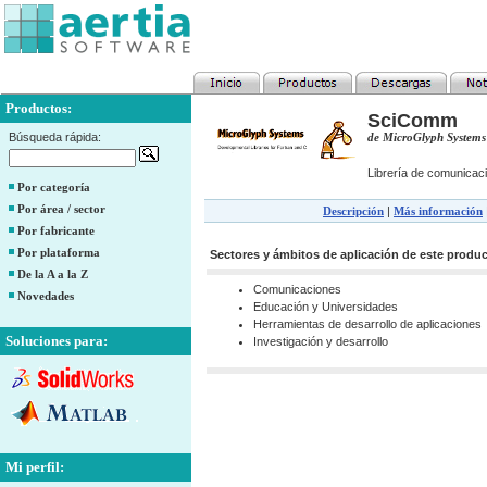
Productos:
SciComm
Búsqueda rápida:
de MicroGlyph Systems
Librería de comunicaci
Por categoría
Por área / sector
Descripción
|
Más información
Por fabricante
Por plataforma
Sectores y ámbitos de aplicación de este produ
De la A a la Z
Comunicaciones
Novedades
Educación y Universidades
Herramientas de desarrollo de aplicaciones
Soluciones para:
Investigación y desarrollo
Mi perfil: