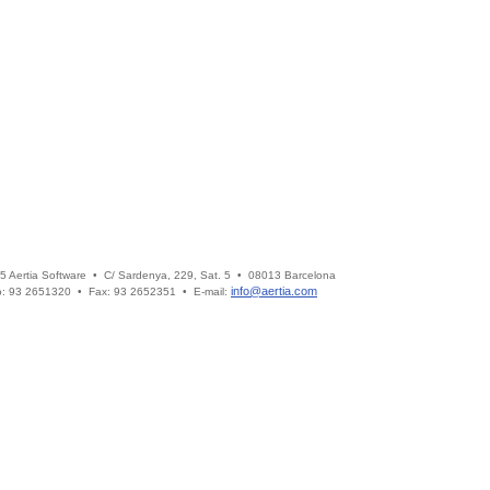
5 Aertia Software • C/ Sardenya, 229, Sat. 5 • 08013 Barcelona
info@aertia.com
o: 93 2651320 • Fax: 93 2652351 • E-mail: