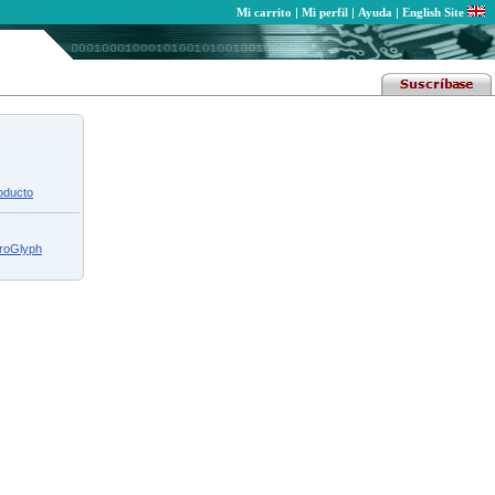
Mi carrito
|
Mi perfil
|
Ayuda
|
English Site
roducto
croGlyph