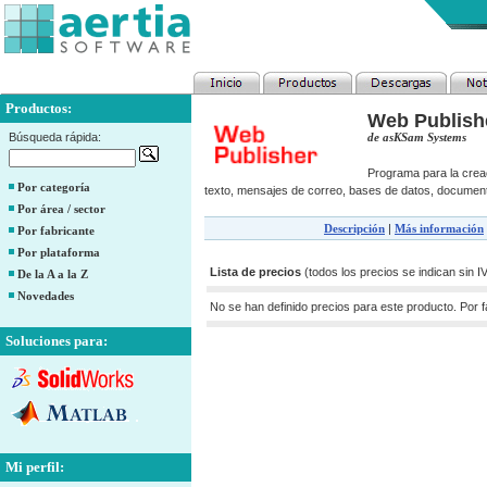
Productos:
Web Publish
Búsqueda rápida:
de asKSam Systems
Programa para la creac
Por categoría
texto, mensajes de correo, bases de datos, document
Por área / sector
Descripción
|
Más información
Por fabricante
Por plataforma
Lista de precios
(todos los precios se indican sin I
De la A a la Z
Novedades
No se han definido precios para este producto. Por 
Soluciones para:
Mi perfil: