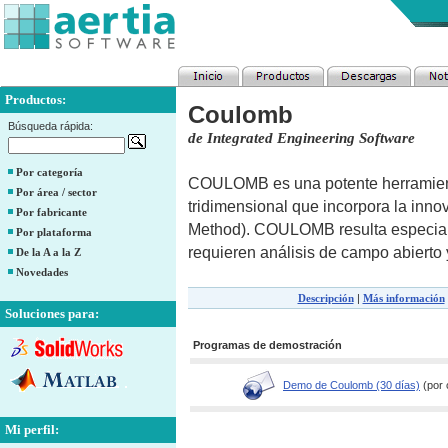
Productos:
Coulomb
Búsqueda rápida:
de Integrated Engineering Software
Por categoría
COULOMB es una potente herramienta
Por área / sector
tridimensional que incorpora la in
Por fabricante
Method). COULOMB resulta especial
Por plataforma
requieren análisis de campo abierto
De la A a la Z
Novedades
Descripción
|
Más información
Soluciones para:
Programas de demostración
Demo de Coulomb (30 días)
(por 
Mi perfil: