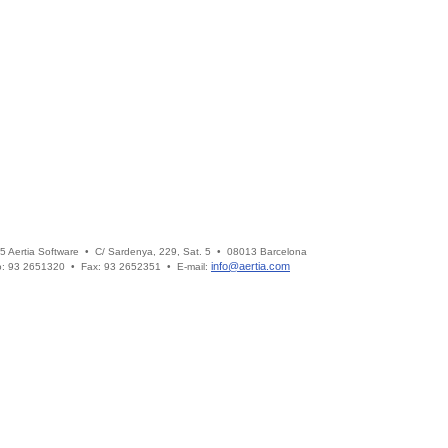
5 Aertia Software • C/ Sardenya, 229, Sat. 5 • 08013 Barcelona
info@aertia.com
o: 93 2651320 • Fax: 93 2652351 • E-mail: