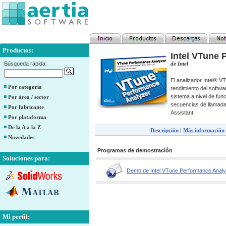
Productos:
Intel VTune 
Búsqueda rápida:
de Intel
El analizador Intel® VT
Por categoría
rendimiento del softwar
sistema a nivel de fu
Por área / sector
secuencias de llamada 
Por fabricante
Assistant.
Por plataforma
De la A a la Z
Descripción
|
Más información
Novedades
Programas de demostración
Soluciones para:
Demo de Intel VTune Performance Analy
Mi perfil: