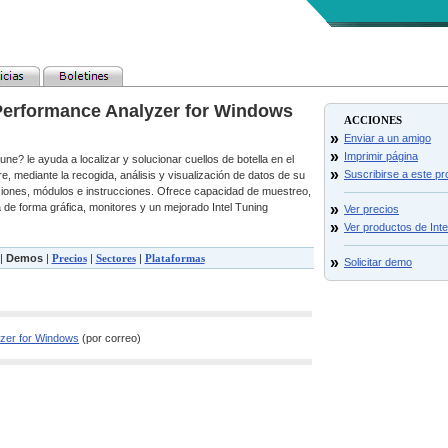
Performance Analyzer for Windows
ACCIONES
»
Enviar a un amigo
»
Imprimir página
une? le ayuda a localizar y solucionar cuellos de botella en el
»
Suscribirse a este p
e, mediante la recogida, análisis y visualización de datos de su
nciones, módulos e instrucciones. Ofrece capacidad de muestreo,
de forma gráfica, monitores y un mejorado Intel Tuning
»
Ver precios
»
Ver productos de Inte
|
Demos
|
Precios
|
Sectores
|
Plataformas
»
Solicitar demo
zer for Windows
(por correo)