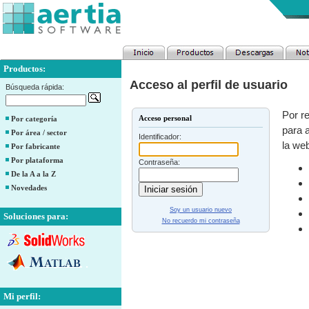
Productos:
Acceso al perfil de usuario
Búsqueda rápida:
Por re
Acceso personal
Por categoría
para a
Por área / sector
Identificador:
la web
Por fabricante
Por plataforma
Contraseña:
De la A a la Z
Novedades
Soy un usuario nuevo
Soluciones para:
No recuerdo mi contraseña
Mi perfil: