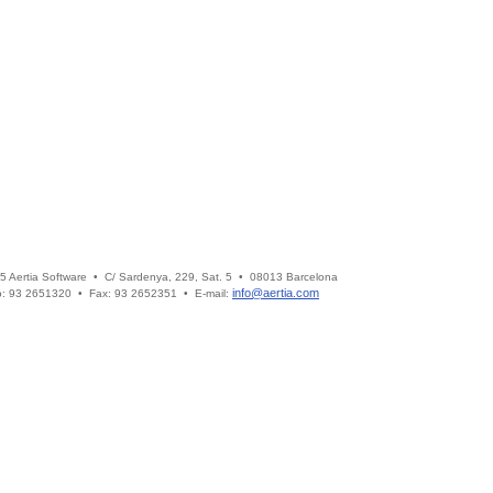
5 Aertia Software • C/ Sardenya, 229, Sat. 5 • 08013 Barcelona
info@aertia.com
o: 93 2651320 • Fax: 93 2652351 • E-mail: