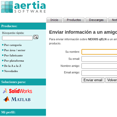
Productos:
Enviar información a un amig
Búsqueda rápida:
Para enviar información sobre
NEXXIS qELN
a un ami
producto.
Por categoría
Por área / sector
Su nombre:
Por fabricante
Su email:
Por plataforma
De la A a la Z
Nombre amigo:
Novedades
Email amigo:
Soluciones para:
Mi perfil: